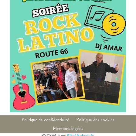
Pied de page
Navigation secondaire
Politique de confidentialité
Politique des cookies
Mentions légales
Aparté basse
© Créé avec
SiteMydesk.fr