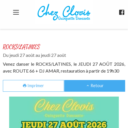
Aparté haute
En-tête
Agenda de la Guinguette Dansante "Chez 
Liens
ROCKS/LATINES
Du jeudi 27 août au jeudi 27 août
Venez danser le ROCKS/LATINES, le JEUDI 27 AOÛT 2026,
avec ROUTE 66 + DJ AMAR, restauration à partir de 19h30
Imprimer
Retour