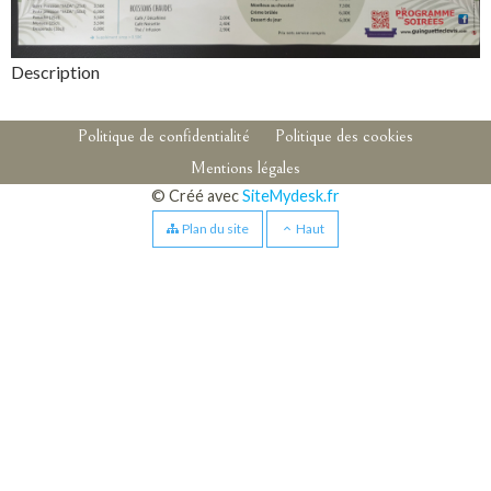
Description
Pied de page
Navigation secondaire
Politique de confidentialité
Politique des cookies
Mentions légales
Aparté basse
© Créé avec
SiteMydesk.fr
Plan du site
Haut