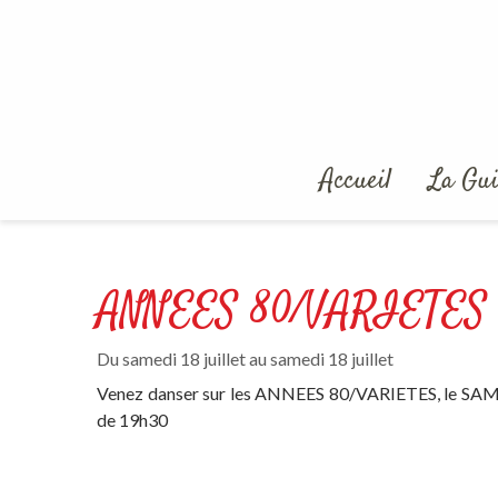
Aparté haute
En-tête
Agenda de la Guingue
Navigation principale
Accueil
La Gui
ANNEES 80/VARIETES
Du samedi 18 juillet au samedi 18 juillet
Venez danser sur les ANNEES 80/VARIETES, le SAME
de 19h30