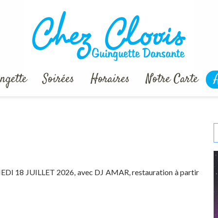
tte Dansante "Chez C
ngette
Soirées
Horaires
Notre Carte
DI 18 JUILLET 2026, avec DJ AMAR, restauration à partir