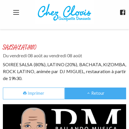
Aparté haute
En-tête
Agenda de la Guinguette Dansante "Chez 
Liens
SALSA/LATINO
Du vendredi 08 août au vendredi 08 août
SOIREE SALSA (80%), LATINO (20%), BACHATA, KIZOMBA,
ROCK LATINO, animée par DJ MIGUEL, restauration à partir
de 19h30.
Imprimer
Retour